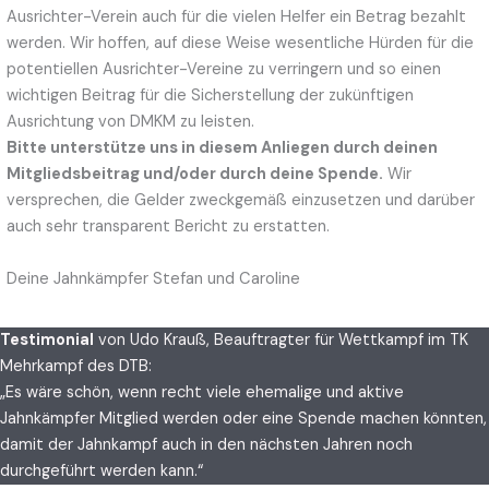
Ausrichter-Verein auch für die vielen Helfer ein Betrag bezahlt
werden. Wir hoffen, auf diese Weise wesentliche Hürden für die
potentiellen Ausrichter-Vereine zu verringern und so einen
wichtigen Beitrag für die Sicherstellung der zukünftigen
Ausrichtung von DMKM zu leisten.
Bitte unterstütze uns in diesem Anliegen durch deinen
Mitgliedsbeitrag und/oder durch deine Spende.
Wir
versprechen, die Gelder zweckgemäß einzusetzen und darüber
auch sehr transparent Bericht zu erstatten.
Deine Jahnkämpfer Stefan und Caroline
Testimonial
von Udo Krauß, Beauftragter für Wettkampf im TK
Mehrkampf des DTB:
„Es wäre schön, wenn recht viele ehemalige und aktive
Jahnkämpfer Mitglied werden oder eine Spende machen könnten,
damit der Jahnkampf auch in den nächsten Jahren noch
durchgeführt werden kann.“